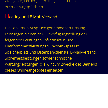
zwei Jahre; Ferner gelten die gesetzlichen
Archivierungspflichten.
H
osting und E-Mail-Versand
Die von uns in Anspruch genommenen Hosting-
Leistungen dienen der Zurverfügungstellung der
folgenden Leistungen: Infrastruktur- und
Plattformdienstleistungen, Rechenkapazität,
Speicherplatz und Datenbankdienste, E-Mail-Versand,
Sicherheitsleistungen sowie technische
Wartungsleistungen, die wir zum Zwecke des Betriebs
dieses Onlineangebotes einsetzen.
e">
Hierbei verarbeiten wir, bzw. unser Hostinganbieter
Bestandsdaten, Kontaktdaten, Inhaltsdaten,
Vertragsdaten, Nutzungsdaten, Meta- und
Kommunikationsdaten von Kunden, Interessenten und
Besuchern dieses Onlineangebotes auf Grundlage